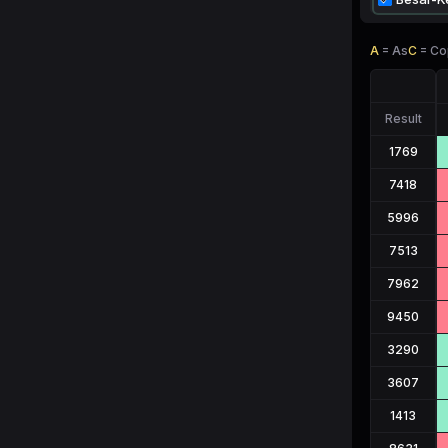
A
=
As
C
=
Co
Result
1769
7418
5996
7513
7962
9450
3290
3607
1413