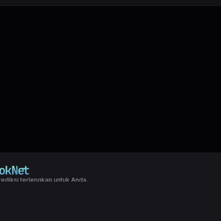
ediksi terlengkap untuk Anda.
right LXGroup. All rights reserved.
ditions
|
Privacy Policy
a dasar togel yang biasanya di pakai oleh para master angka jitu untuk predi