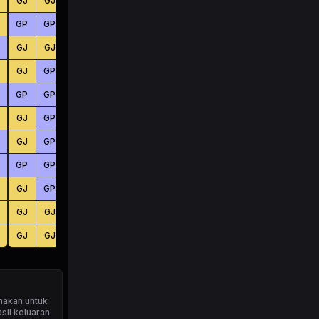
GJ
GJ
GP
BS
BS
KC
GP
GP
GJ
BS
KC
KC
GJ
GJ
GJ
BS
KC
BS
GJ
GP
GP
KC
KC
BS
GP
GP
GJ
KC
KC
KC
GJ
GP
GJ
BS
BS
KC
GJ
GP
GJ
BS
BS
KC
GP
GP
GJ
BS
KC
KC
GJ
GP
GP
KC
KC
BS
GJ
GJ
GJ
BS
BS
KC
GJ
GJ
GJ
KC
KC
KC
nakan untuk
sil keluaran