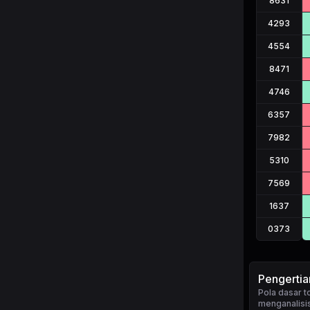
8631
4293
4554
8471
4746
6357
7982
5310
7569
1637
0373
Pengerti
Pola dasar 
menganalisis