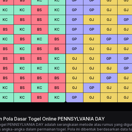
BS
BS
KC
KC
GP
GP
GJ
GJ
KC
KC
BS
KC
GP
GP
GJ
GJ
KC
BS
BS
KC
GP
GJ
GJ
GP
BS
KC
BS
KC
GP
GP
GJ
GJ
KC
BS
KC
BS
GP
GJ
GP
GP
BS
KC
BS
BS
GP
GJ
GJ
GJ
BS
BS
BS
KC
GJ
GJ
GP
GP
BS
KC
KC
KC
GJ
GJ
GJ
GP
BS
BS
BS
BS
GJ
GJ
GP
GJ
KC
BS
KC
BS
GJ
GP
GJ
GJ
KC
KC
BS
KC
GP
GJ
GJ
GJ
an Pola Dasar Togel Online PENNSYLVANIA DAY
togel PENNSYLVANIA DAY
adalah serangkaian metode atau rumus yang digu
 angka-angka dalam permainan togel. Pola ini dibentuk berdasarkan data ha