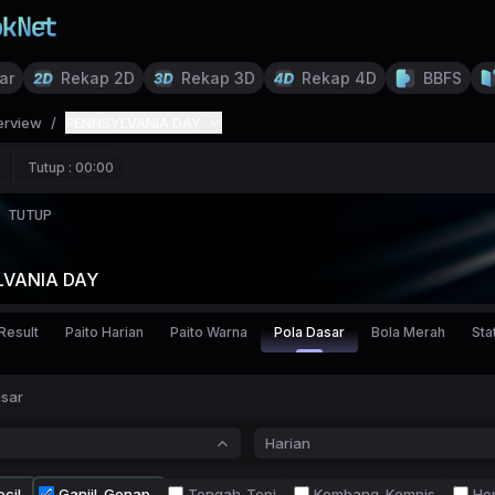
ar
Rekap 2D
Rekap 3D
Rekap 4D
BBFS
erview
/
PENNSYLVANIA DAY
Tutup :
00:00
TUTUP
VANIA DAY
Result
Paito Harian
Paito Warna
Pola Dasar
Bola Merah
Stat
asar
Harian
cil
Ganjil-Genap
Tengah-Tepi
Kembang-Kempis
Ho