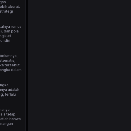
ngan
bih akurat.
strategi
isalnya rumus
), dan pola
ngikuti
endiri
ebelumnya,
atematis,
ka tersebut.
 angka dalam
angka,
nnya adalah
, terlalu
 hanya
sis tetap
ngatlah bahwa
menangan