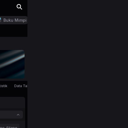
Buku Mimpi
LN Generator
istik
Data Tahunan
mo-Silang