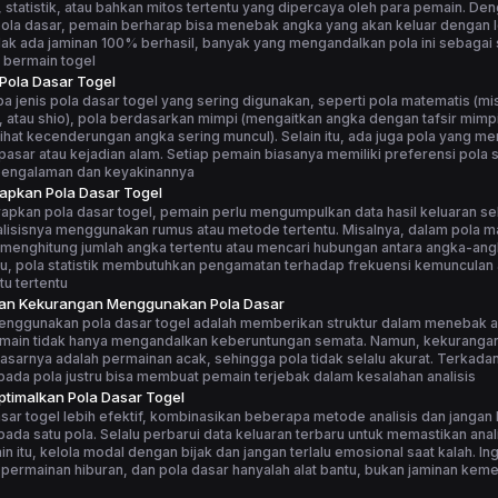
statistik, atau bahkan mitos tertentu yang dipercaya oleh para pemain. De
la dasar, pemain berharap bisa menebak angka yang akan keluar dengan le
ak ada jaminan 100% berhasil, banyak yang mengandalkan pola ini sebagai 
 bermain togel
 Pola Dasar Togel
 jenis pola dasar togel yang sering digunakan, seperti pola matematis (m
, atau shio), pola berdasarkan mimpi (mengaitkan angka dengan tafsir mimpi
elihat kecenderungan angka sering muncul). Selain itu, ada juga pola yang me
asar atau kejadian alam. Setiap pemain biasanya memiliki preferensi pola s
pengalaman dan keyakinannya
apkan Pola Dasar Togel
apkan pola dasar togel, pemain perlu mengumpulkan data hasil keluaran s
alisisnya menggunakan rumus atau metode tertentu. Misalnya, dalam pola m
menghitung jumlah angka tertentu atau mencari hubungan antara angka-ang
tu, pola statistik membutuhkan pengamatan terhadap frekuensi kemunculan
u tertentu
dan Kekurangan Menggunakan Pola Dasar
enggunakan pola dasar togel adalah memberikan struktur dalam menebak 
main tidak hanya mengandalkan keberuntungan semata. Namun, kekuranga
asarnya adalah permainan acak, sehingga pola tidak selalu akurat. Terkadang
ada pola justru bisa membuat pemain terjebak dalam kesalahan analisis
timalkan Pola Dasar Togel
sar togel lebih efektif, kombinasikan beberapa metode analisis dan jangan
ada satu pola. Selalu perbarui data keluaran terbaru untuk memastikan anali
ain itu, kelola modal dengan bijak dan jangan terlalu emosional saat kalah. I
 permainan hiburan, dan pola dasar hanyalah alat bantu, bukan jaminan ke