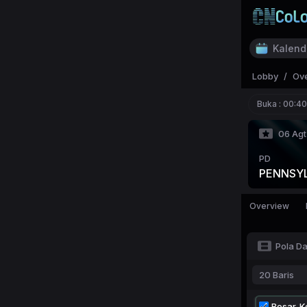
Kalend
Lobby
/
Ov
Buka :
00:40
06 Agt
PD
PENNSYL
Overview
Pola D
20 Baris
Besar-Ke