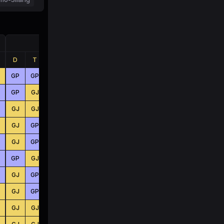
Jumlah
D
T
B
D
T
B
GP
GP
GP
BS
KC
BS
GP
GJ
GJ
KC
BS
BS
GJ
GJ
GP
BS
BS
BS
GJ
GP
GP
KC
BS
KC
GJ
GP
GP
BS
BS
BS
GP
GJ
GJ
KC
BS
BS
GJ
GP
GJ
BS
KC
BS
GJ
GP
GJ
BS
BS
BS
GJ
GJ
GP
BS
BS
KC