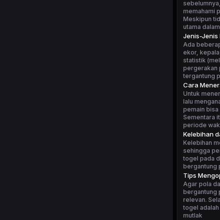
sebelumnya, 
memahami po
Meskipun tid
utama dalam
Jenis-Jenis
Ada beberapa
ekor, kepala
statistik (m
pergerakan p
tergantung 
Cara Mener
Untuk mener
lalu mengan
pemain bisa 
Sementara i
periode wakt
Kelebihan 
Kelebihan m
sehingga pe
togel pada d
bergantung p
Tips Mengop
Agar pola da
bergantung p
relevan. Sel
togel adalah
mutlak