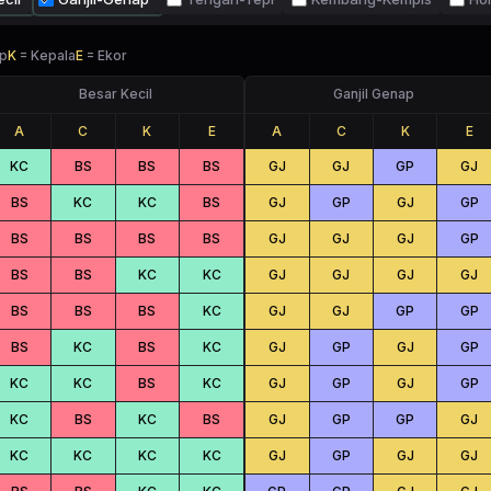
p
K
=
Kepala
E
=
Ekor
Besar Kecil
Ganjil Genap
A
C
K
E
A
C
K
E
KC
BS
BS
BS
GJ
GJ
GP
GJ
BS
KC
KC
BS
GJ
GP
GJ
GP
BS
BS
BS
BS
GJ
GJ
GJ
GP
BS
BS
KC
KC
GJ
GJ
GJ
GJ
BS
BS
BS
KC
GJ
GJ
GP
GP
BS
KC
BS
KC
GJ
GP
GJ
GP
KC
KC
BS
KC
GJ
GP
GJ
GP
KC
BS
KC
BS
GJ
GP
GP
GJ
KC
KC
KC
KC
GJ
GP
GJ
GJ