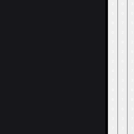
2
0
3
5
0
0
8
7
5
0
2
1
7
9
2
3
2
9
2
6
2
4
1
7
7
3
3
9
2
6
6
1
8
0
6
3
3
3
7
7
3
1