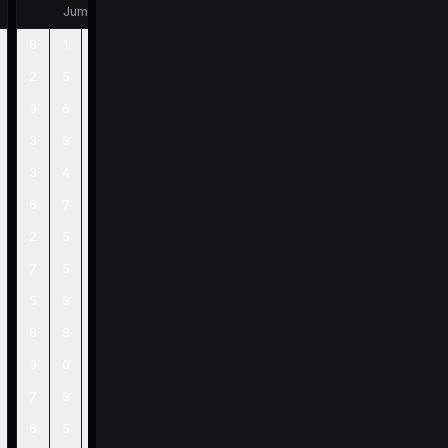
Jumat
Sabtu
Minggu
8
1
6
0
6
8
9
5
7
6
9
1
2
5
6
2
4
9
0
3
3
8
5
7
9
6
8
9
8
0
7
7
5
1
6
9
3
3
4
7
2
3
7
3
9
0
4
3
3
4
1
9
2
9
1
6
1
7
2
5
6
7
7
3
8
8
2
5
9
4
3
7
2
5
3
6
2
4
7
7
6
0
0
5
7
5
2
1
4
8
6
8
6
1
3
4
5
3
9
1
3
2
2
6
6
8
1
5
8
8
3
8
9
4
5
8
1
3
2
4
9
0
4
4
7
7
2
0
2
0
0
3
7
3
6
0
7
6
0
9
6
7
0
5
6
5
7
5
3
0
4
6
1
7
6
6