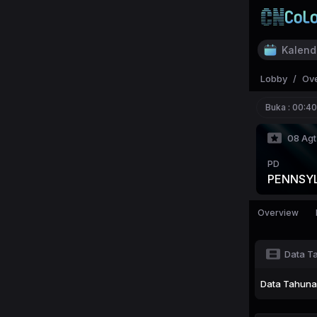
Kalend
Lobby
/
Ov
Buka :
00:40
08 Agt
PD
PENNSYL
Overview
Data T
Data
Tahuna