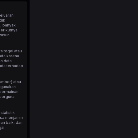
eluaran
tuk
s, banyak
erikutnya.
nyusun
a togel atau
data karena
n data
ada terhadap
umber) atau
nggunakan
 permainan
p berguna
statistik
bisa menjamin
an baik, dan
gai