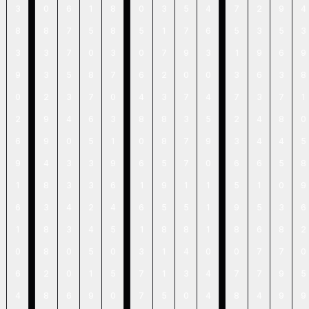
3
0
6
1
8
0
3
5
4
7
2
9
4
8
8
7
5
8
5
1
7
6
5
3
5
3
3
3
7
0
3
0
7
9
3
1
9
6
9
9
3
5
8
7
6
2
0
0
3
6
3
8
0
2
3
7
0
4
3
7
4
7
3
7
1
2
9
4
6
3
8
8
3
5
2
4
8
0
6
9
0
5
1
0
8
7
9
3
4
4
5
9
4
3
3
9
6
5
7
0
6
6
5
8
1
8
3
3
6
1
9
1
1
5
1
0
9
6
3
4
2
4
6
5
5
1
9
5
3
6
1
8
3
4
5
1
8
8
1
8
6
8
2
0
8
0
5
0
3
1
4
0
0
7
7
0
6
2
0
1
5
7
1
3
4
7
7
9
5
4
8
6
9
0
7
5
0
4
8
4
9
9