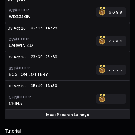
TUTUP
WS
6698
WISCOSIN
02:15
-
14:25
08 Agt 26
TUTUP
DW
7794
DARWIN 4D
23:30
-
23:50
08 Agt 26
TUTUP
BST
BOSTON LOTTERY
15:10
-
15:30
08 Agt 26
TUTUP
CHN
CHINA
Muat Pasaran Lainnya
Tutorial