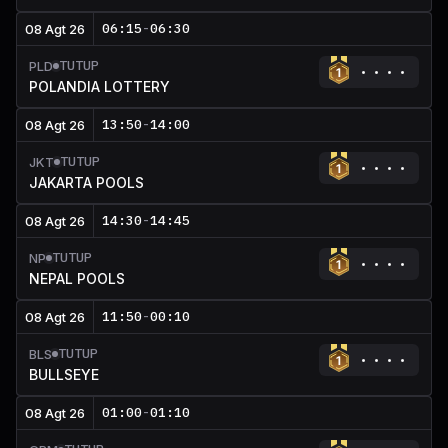
06:15
-
06:30
08 Agt 26
TUTUP
PLD
POLANDIA LOTTERY
13:50
-
14:00
08 Agt 26
TUTUP
JKT
JAKARTA POOLS
14:30
-
14:45
08 Agt 26
TUTUP
NP
NEPAL POOLS
11:50
-
00:10
08 Agt 26
TUTUP
BLS
BULLSEYE
01:00
-
01:10
08 Agt 26