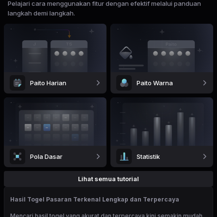
Pelajari cara menggunakan fitur dengan efektif melalui panduan
langkah demi langkah.
Paito Harian
Paito Warna
Pola Dasar
Statistik
Lihat semua tutorial
Hasil Togel Pasaran Terkenal Lengkap dan Terpercaya
Mencari hasil togel yang akurat dan terpercaya kini semakin mudah.