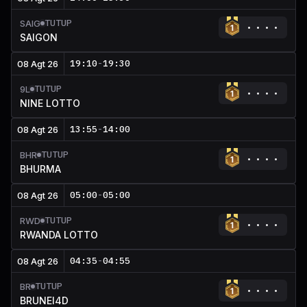
TUTUP
SAIG
SAIGON
19:10
-
19:30
08 Agt 26
TUTUP
9L
NINE LOTTO
13:55
-
14:00
08 Agt 26
TUTUP
BHR
BHURMA
05:00
-
05:00
08 Agt 26
TUTUP
RWD
RWANDA LOTTO
04:35
-
04:55
08 Agt 26
TUTUP
BR
BRUNEI4D