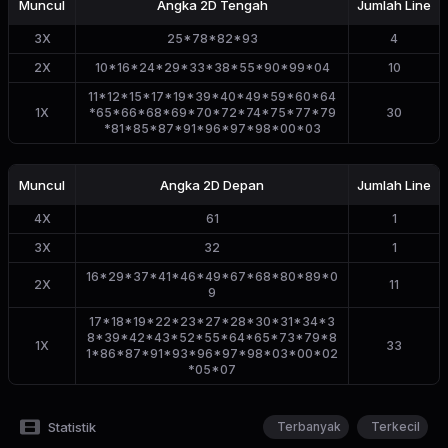
Muncul
Angka 2D
Tengah
Jumlah Line
3
X
25*78*82*93
4
2
X
10*16*24*29*33*38*55*90*99*04
10
11*12*15*17*19*39*40*49*59*60*64
1
X
*65*66*68*69*70*72*74*75*77*79
30
*81*85*87*91*96*97*98*00*03
Muncul
Angka 2D
Depan
Jumlah Line
4
X
61
1
3
X
32
1
16*29*37*41*46*49*67*68*80*89*0
2
X
11
9
17*18*19*22*23*27*28*30*31*34*3
8*39*42*43*52*55*64*65*73*79*8
1
X
33
1*86*87*91*93*96*97*98*03*00*02
*05*07
Statistik
Terbanyak
Terkecil