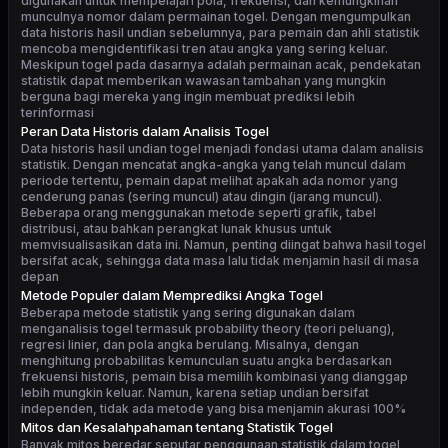
digunakan untuk mempelajari pola, frekuensi, dan kemungkinan
munculnya nomor dalam permainan togel. Dengan mengumpulkan
data historis hasil undian sebelumnya, para pemain dan ahli statistik
mencoba mengidentifikasi tren atau angka yang sering keluar.
Meskipun togel pada dasarnya adalah permainan acak, pendekatan
statistik dapat memberikan wawasan tambahan yang mungkin
berguna bagi mereka yang ingin membuat prediksi lebih
terinformasi
Peran Data Historis dalam Analisis Togel
Data historis hasil undian togel menjadi fondasi utama dalam analisis
statistik. Dengan mencatat angka-angka yang telah muncul dalam
periode tertentu, pemain dapat melihat apakah ada nomor yang
cenderung panas (sering muncul) atau dingin (jarang muncul).
Beberapa orang menggunakan metode seperti grafik, tabel
distribusi, atau bahkan perangkat lunak khusus untuk
memvisualisasikan data ini. Namun, penting diingat bahwa hasil togel
bersifat acak, sehingga data masa lalu tidak menjamin hasil di masa
depan
Metode Populer dalam Memprediksi Angka Togel
Beberapa metode statistik yang sering digunakan dalam
menganalisis togel termasuk probability theory (teori peluang),
regresi linier, dan pola angka berulang. Misalnya, dengan
menghitung probabilitas kemunculan suatu angka berdasarkan
frekuensi historis, pemain bisa memilih kombinasi yang dianggap
lebih mungkin keluar. Namun, karena setiap undian bersifat
independen, tidak ada metode yang bisa menjamin akurasi 100%
Mitos dan Kesalahpahaman tentang Statistik Togel
Banyak mitos beredar seputar penggunaan statistik dalam togel,