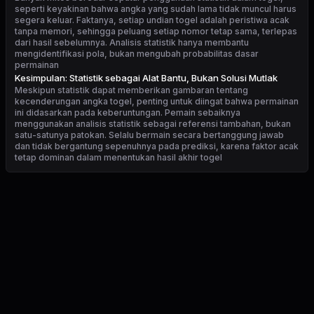
seperti keyakinan bahwa angka yang sudah lama tidak muncul harus
segera keluar. Faktanya, setiap undian togel adalah peristiwa acak
tanpa memori, sehingga peluang setiap nomor tetap sama, terlepas
dari hasil sebelumnya. Analisis statistik hanya membantu
mengidentifikasi pola, bukan mengubah probabilitas dasar
permainan
Kesimpulan: Statistik sebagai Alat Bantu, Bukan Solusi Mutlak
Meskipun statistik dapat memberikan gambaran tentang
kecenderungan angka togel, penting untuk diingat bahwa permainan
ini didasarkan pada keberuntungan. Pemain sebaiknya
menggunakan analisis statistik sebagai referensi tambahan, bukan
satu-satunya patokan. Selalu bermain secara bertanggung jawab
dan tidak bergantung sepenuhnya pada prediksi, karena faktor acak
tetap dominan dalam menentukan hasil akhir togel