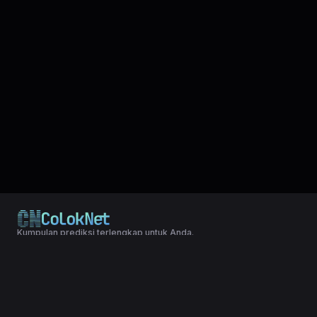
Kumpulan prediksi terlengkap untuk Anda.
© 2024 Copyright LXGroup. All rights reserved.
Terms & Conditions
|
Privacy Policy
Kumpulan data lengkap untuk mudah yang telah di simpulkan dari
result togel FLORIDA DAY, statistik, shio dll