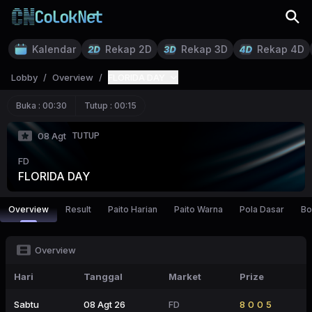
Kalendar
Rekap 2D
Rekap 3D
Rekap 4D
Lobby
/
Overview
/
FLORIDA DAY
Buka :
00:30
Tutup :
00:15
TUTUP
08 Agt
FD
FLORIDA DAY
Overview
Result
Paito Harian
Paito Warna
Pola Dasar
Bo
Overview
Hari
Tanggal
Market
Prize
Sabtu
08 Agt 26
FD
8005