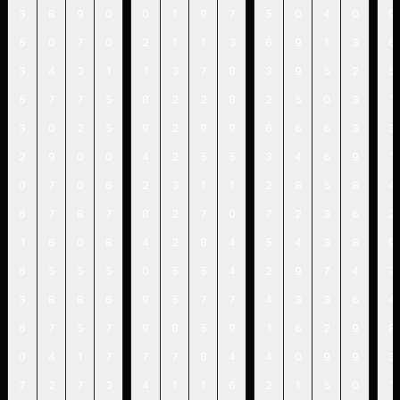
3
8
9
0
0
1
9
7
5
0
4
0
9
5
0
7
0
2
1
1
3
6
9
1
3
6
3
4
3
1
1
3
7
8
3
9
5
2
5
5
7
7
5
8
2
2
8
2
5
0
3
1
3
0
2
5
9
2
9
9
6
6
6
3
3
2
9
0
0
4
2
5
5
3
4
6
9
1
0
7
0
6
2
3
1
1
2
8
5
8
4
6
7
8
7
8
2
7
0
7
2
3
6
2
1
6
0
8
4
2
8
4
5
4
3
8
9
6
5
5
5
0
5
5
4
2
9
7
4
7
3
8
8
6
9
5
7
7
4
3
3
6
4
6
7
5
7
9
8
5
9
1
6
2
9
8
0
4
1
7
7
7
8
4
4
0
9
9
3
7
2
7
3
4
1
1
6
2
1
5
0
1