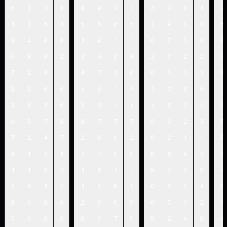
6
3
3
9
8
9
2
7
4
0
8
4
7
1
3
6
4
5
6
6
5
3
9
4
0
6
3
4
6
8
1
4
1
1
0
7
0
0
4
6
8
8
2
3
6
9
8
2
7
2
2
0
7
2
9
1
4
7
3
9
0
5
0
3
7
8
0
6
6
5
6
1
4
3
3
8
5
1
3
9
4
6
2
8
7
5
5
6
7
7
0
0
6
7
8
8
7
5
5
9
0
2
3
5
7
2
4
7
2
8
9
2
0
2
1
1
6
8
1
5
4
7
7
0
0
8
6
9
2
2
1
1
0
3
1
6
7
1
9
0
2
0
7
2
9
4
2
1
4
8
5
0
6
4
4
8
8
0
8
0
2
9
0
6
0
7
0
2
3
5
0
6
6
0
3
7
0
8
2
4
8
4