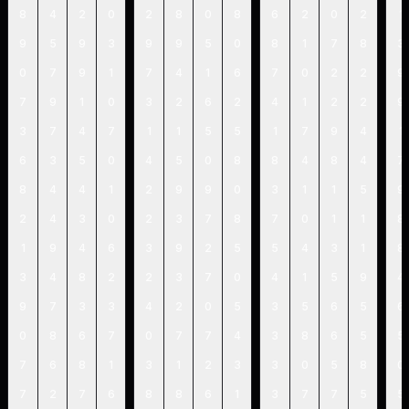
8
4
2
0
2
8
0
8
6
2
0
2
1
9
5
9
3
9
9
5
0
8
1
7
8
3
0
7
9
1
7
4
1
6
7
0
2
2
9
7
9
1
0
3
2
6
2
4
1
2
2
9
3
7
4
7
1
1
5
5
1
7
9
4
1
6
3
5
0
4
5
0
8
8
4
8
4
7
8
4
4
1
2
9
9
0
3
1
1
5
9
2
4
3
0
2
3
7
8
7
0
1
1
8
1
9
4
6
3
9
2
5
5
4
3
1
8
3
4
8
2
2
3
7
0
4
1
5
9
4
9
7
3
3
4
2
0
5
3
5
6
5
6
0
8
6
7
0
7
7
4
3
8
6
5
5
7
6
8
1
3
1
2
3
3
0
5
8
0
7
2
7
6
8
8
6
1
3
7
7
5
5