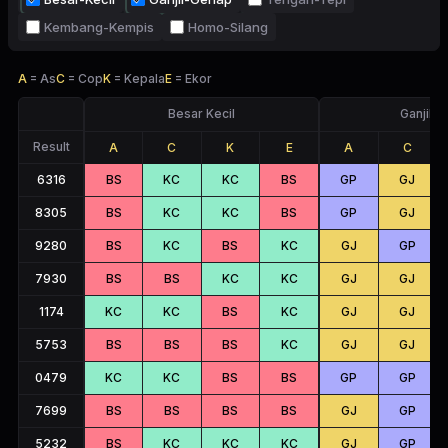
Kembang-Kempis
Homo-Silang
A
=
As
C
=
Cop
K
=
Kepala
E
=
Ekor
Besar Kecil
Ganjil 
Result
A
C
K
E
A
C
6316
BS
KC
KC
BS
GP
GJ
8305
BS
KC
KC
BS
GP
GJ
9280
BS
KC
BS
KC
GJ
GP
7930
BS
BS
KC
KC
GJ
GJ
1174
KC
KC
BS
KC
GJ
GJ
5753
BS
BS
BS
KC
GJ
GJ
0479
KC
KC
BS
BS
GP
GP
7699
BS
BS
BS
BS
GJ
GP
5232
BS
KC
KC
KC
GJ
GP