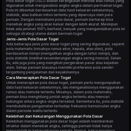
Pola dasar togel OSLO
adalah serangkaian metode atau rumus yang
digunakan untuk menganalisis angka-angka dalam permainan togel.
Pola ini dibentuk berdasarkan data hasil keluaran sebelumnya,
statistik, atau bahkan mitos tertentu yang dipercaya oleh para
pemain. Dengan memahami pola dasar, pemain berharap bisa
menebak angka yang akan keluar dengan lebih akurat. Meskipun
tidak ada jaminan 100% berhasil, banyak yang mengandalkan pola ini
sebagai strategi utama dalam bermain togel
Jenis-Jenis Pola Dasar Togel
Ada beberapa jenis pola dasar togel yang sering digunakan, seperti
pola matematis (misalnya rumus ekor, kepala, atau shio), pola
berdasarkan mimpi (mengaitkan angka dengan tafsir mimpi), dan
pola statistik (melihat kecenderungan angka sering muncul). Selain
itu, ada juga pola yang mengikuti pergerakan pasar atau kejadian
alam. Setiap pemain biasanya memiliki preferensi pola sendiri
tergantung pengalaman dan keyakinannya
Cara Menerapkan Pola Dasar Togel
Untuk menerapkan pola dasar togel, pemain perlu mengumpulkan
data hasil keluaran sebelumnya, lalu menganalisisnya menggunakan
rumus atau metode tertentu. Misalnya, dalam pola matematis,
pemain bisa menghitung jumlah angka tertentu atau mencari
hubungan antara angka-angka tersebut. Sementara itu, pola statistik
membutuhkan pengamatan terhadap frekuensi kemunculan angka
dalam periode waktu tertentu
Kelebihan dan Kekurangan Menggunakan Pola Dasar
Kelebihan menggunakan pola dasar togel adalah memberikan
struktur dalam menebak angka, sehingga pemain tidak hanya
mengandalkan keberuntungan semata. Namun, kekurangannya