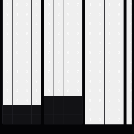
2
8
2
9
9
5
7
7
1
6
1
4
7
9
1
9
3
7
2
9
4
7
5
0
9
7
4
8
6
4
0
2
8
6
5
9
1
8
9
3
6
9
4
4
2
6
6
9
8
1
5
7
1
0
2
2
3
3
1
9
3
8
4
2
9
4
9
1
5
7
6
6
0
5
7
6
3
1
1
7
4
0
3
7
4
5
1
8
2
7
4
9
1
3
9
7
4
0
7
7
6
9
8
0
6
4
5
9
4
8
9
6
4
6
7
3
2
7
4
6
1
8
9
0
0
0
5
9
3
5
1
4
4
5
6
9
5
5
5
5
1
9
9
3
1
0
4
7
3