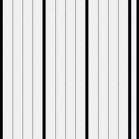
2
9
8
1
4
4
9
4
1
3
2
8
2
6
8
1
4
8
7
6
5
6
9
5
5
2
9
3
5
3
0
5
2
5
5
8
1
8
4
7
4
7
8
0
5
8
2
3
0
5
6
4
1
1
1
4
5
9
2
3
9
2
4
4
8
0
2
7
9
0
9
1
6
4
6
2
5
2
1
5
7
0
6
0
2
4
6
7
5
9
1
3
1
3
2
9
2
2
6
4
2
8
0
8
1
7
8
4
9
7
7
1
6
2
9
2
9
1
9
8
8
8
6
0
1
2
6
3
8
3
6
2
4
7
9
1
2
1
8
0
6
8
1
5
7
1
0
3
8
6
5
0
5
6
7
9
5
4
5
0
7
7
6
3
6
1
1
4
1
3
2
1
0
1
9
2
7
2
8
0
7
4