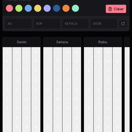
Clear
Senin
Selasa
Rabu
2
4
1
8
7
1
2
2
1
9
8
7
9
6
3
7
9
1
5
5
0
2
0
9
8
7
9
0
0
6
2
7
8
0
8
1
3
1
4
3
3
5
9
5
4
0
7
1
7
6
3
6
2
5
7
1
6
0
4
9
0
2
0
3
1
0
7
8
3
4
8
5
0
7
3
4
2
9
6
2
3
0
2
3
2
2
8
1
1
5
3
1
8
9
7
4
7
7
8
1
5
0
7
2
1
0
4
8
5
3
5
2
2
9
8
9
1