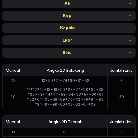
As
Kop
Kepala
Ekor
Shio
Muncul
Angka 2D
Belakang
Jumlah Line
2
X
10*59*71*74*80*81*92
7
11*12*15*18*19*20*23*27*28*32*38
*39*43*44*47*53*54*56*57*60*61
1
X
39
*62*64*65*68*69*70*72*79*84*93
*94*97*99*06*03*02*04*09
Muncul
Angka 2D
Tengah
Jumlah Line
3
X
56
1