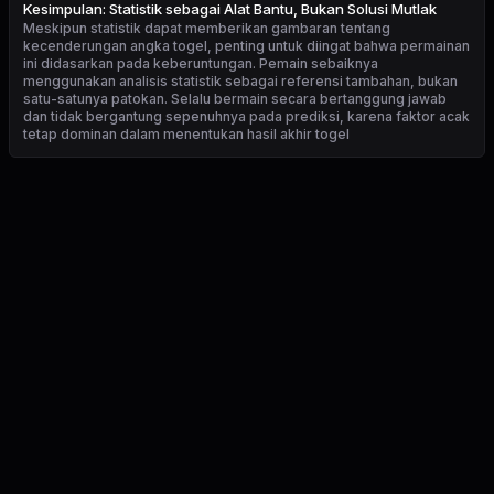
Kesimpulan: Statistik sebagai Alat Bantu, Bukan Solusi Mutlak
Meskipun statistik dapat memberikan gambaran tentang
kecenderungan angka togel, penting untuk diingat bahwa permainan
ini didasarkan pada keberuntungan. Pemain sebaiknya
menggunakan analisis statistik sebagai referensi tambahan, bukan
satu-satunya patokan. Selalu bermain secara bertanggung jawab
dan tidak bergantung sepenuhnya pada prediksi, karena faktor acak
tetap dominan dalam menentukan hasil akhir togel