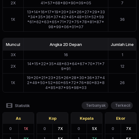
2
X
41*57*68*80*90*09*05
7
13*14*16*17*19*20*24*26*27*29*33
*34*35*36*37*42*45*48*51*52*59
1
X
36
*61*62*63*65*71*72*75*78*81*87*
98*99*06*01*07
Muncul
Angka 2D
Depan
Jumlah Line
3
X
16
1
14*15*22*35*48*63*64*67*70*71*7
2
X
12
9*91
19*20*21*23*25*26*28*30*36*37*4
1
X
2*49*50*52*60*65*72*76*80*83*8
26
4*85*87*95*98*03
Statistik
Terbanyak
Terkecil
As
Kop
Kepala
Ekor
0
1
X
0
7
X
0
5
X
0
7
X
1
8
X
1
5
X
1
7
X
1
6
X