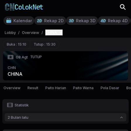
Kalendar
Rekap 2D
Rekap 3D
Rekap 4D
Lobby
/
Overview
/
CHINA
Buka :
15:10
Tutup :
15:30
TUTUP
08 Agt
CHN
CHINA
Overview
Result
Paito Harian
Paito Warna
Pola Dasar
Bo
Statistik
2 Bulan lalu