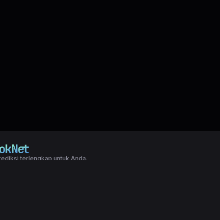
ediksi terlengkap untuk Anda.
right LXGroup. All rights reserved.
ditions
|
Privacy Policy
ngat lengkap dan juga dilengkapi dengan paito BOGOTA POOLS dan tabel tay
ngkap beserta jumlahnya. Anda juga bisa memilih data berdasarkan hari kelu
S. Tools togel paito harian ini sangat terbaik karena bisa membantu kamu
angka keluaran togel secara akurat dan jitu