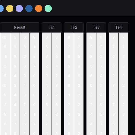
Result
Ts1
Ts2
Ts3
Ts4
0
5
0
9
3
3
8
7
8
8
3
7
5
9
6
1
6
5
2
7
9
2
7
7
1
9
2
5
3
5
8
5
8
2
0
3
2
9
0
7
2
4
5
8
5
7
0
8
5
4
0
0
9
7
4
8
6
4
9
8
0
3
1
0
1
8
8
2
0
3
3
2
5
4
8
8
8
7
1
7
3
4
6
4
3
4
7
0
5
6
2
2
2
9
7
2
5
3
7
1
7
2
4
3
4
5
9
3
6
7
5
7
7
4
0
8
4
7
5
8
1
0
1
0
1
8
8
2
0
3
3
2