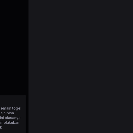
pemain togel
ain bisa
ini biasanya
m melakukan
uk