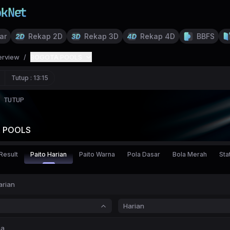
ar
Rekap 2D
Rekap 3D
Rekap 4D
BBFS
erview
/
BOGOTA POOLS
Tutup :
13:15
TUTUP
 POOLS
Result
Paito Harian
Paito Warna
Pola Dasar
Bola Merah
Stat
arian
Harian
na