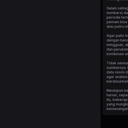
Selain sebag
numbers) da
periode tert
pemain bisa 
atau justru
Agar paito 
dengan benar
mingguan, a
dan perubaha
kombinasi an
Tidak semua 
sumbernya. B
data resmi d
agar analisi
berdasarkan
Meskipun be
harian, sepe
itu, bebera
yang mungkin
kemenangan,