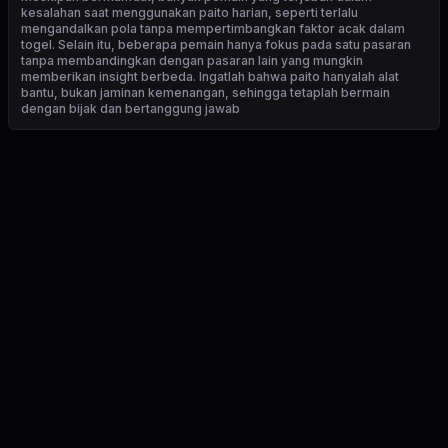
kesalahan saat menggunakan paito harian, seperti terlalu
mengandalkan pola tanpa mempertimbangkan faktor acak dalam
togel. Selain itu, beberapa pemain hanya fokus pada satu pasaran
tanpa membandingkan dengan pasaran lain yang mungkin
memberikan insight berbeda. Ingatlah bahwa paito hanyalah alat
bantu, bukan jaminan kemenangan, sehingga tetaplah bermain
dengan bijak dan bertanggung jawab