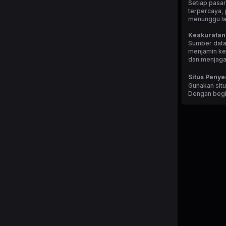
Setiap pasa
terpercaya,
menunggu l
Keakuratan
Sumber data 
menjamin kea
dan menjaga
Situs Penye
Gunakan sit
Dengan begi