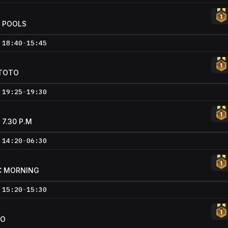
 POOLS
18:40
-
15:45
TOTO
19:25
-
19:30
7.30 P.M
14:20
-
06:30
C MORNING
15:20
-
15:30
LO