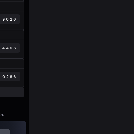
9026
4466
0286
ah.