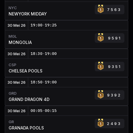
NYC
7563
NEWYORK MIDDAY
19:00
-
19:25
30 Mei 26
MGL
9591
MONGOLIA
18:30
-
19:00
30 Mei 26
CSP
9351
CHELSEA POOLS
18:50
-
19:00
30 Mei 26
GRD
9392
GRAND DRAGON 4D
00:05
-
00:15
30 Mei 26
GR
2493
GRANADA POOLS